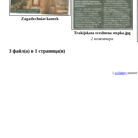
Zagadxchniat kamxk
Trakijskata sveshtena stxpka.jpg
2 коментара
3 файл(а) в 1 страница(и)
[
xcGallery
powerd