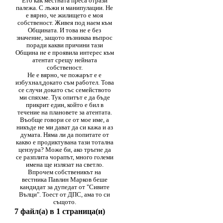
Ето как местната преса отрази
палежа. С лъжи и манипулации. Не
е вярно, че жилището е моя
собственост. Живея под наем към
Общината. И това не е без
значение, защото възниква въпрос
поради какви причини тази
Община не е проявила интерес към
атентат срещу нейната
собственост.
Не е вярно, че пожарът е е
избухнал,докато съм работел. Това
се случи докато със семейството
ми спяхме. Тук опитът е да бъде
прикрит един, който е бил в
течение на плановете за атентата.
Въобще говори се от мое име, а
никъде не ми дават да си кажа и аз
думата. Няма ли да попитате от
какво е продиктувана тази тотална
цензура? Може би, ако тръгне да
се разплита чорапът, много големи
имена ще излязат на светло.
Впрочем собственикът на
вестника Павлин Марков беше
кандидат за дупедат от "Сивите
Вълци". Тоест от ДПС, ама то си
същото.
7 файл(а) в 1 страница(и)