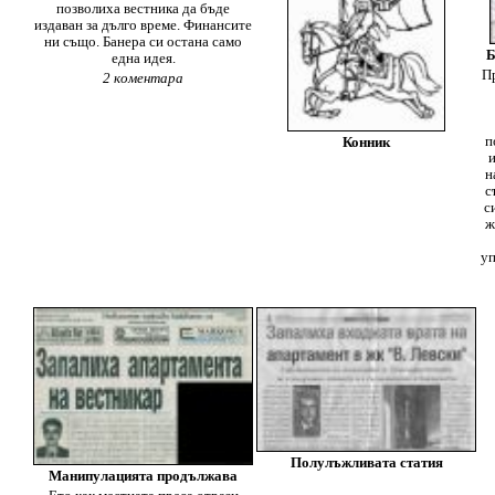
позволиха вестника да бъде
издаван за дълго време. Финансите
ни също. Банера си остана само
Б
една идея.
П
2 коментара
п
Конник
и
н
с
с
ж
уп
Полулъжливата статия
Манипулацията продължава