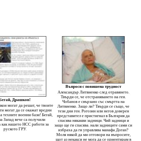
Въпроси с повишена трудност
Александър Литвиенко след отравянето.
Твърди се, че отстраняването на ген.
Бегай, Драшков!
Чобанов е свързано със смъртта на
якои могат да решат, че твоите
Литвиенко. Защо ли? Твърди се също, че
ти могат да се окажат вредни
тези дни ген. Рогозин или негов доверен
на техните военни бази! Бегай,
представител е пристигнал в България да
а Запад вече са получили
спасява някакви задници. Чий задници и
а как нашето НСС работи за
защо ще ги спасява. нали задниците сами си
руското ГРУ.
избраха да ги управлява манафа Доган?
Моля някой да ми отговори на въпросите,
щот аз некакси не мога да се ориентирам в