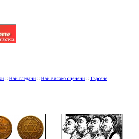
ри
::
Най-гледани
::
Най-високо оценени
::
Търсене
ИМЕ НА ФАЙЛА
+
-
ДАТА
+
-