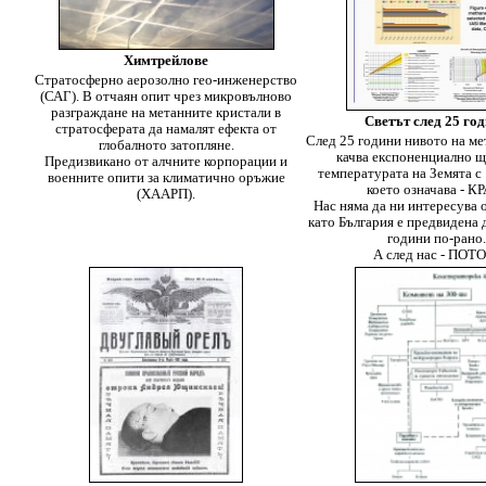
Химтрейлове
Стратосферно аерозолно гео-инженерство
(САГ). В отчаян опит чрез микровълново
разграждане на метанните кристали в
Светът след 25 го
стратосферата да намалят ефекта от
След 25 години нивото на мет
глобалното затопляне.
качва експоненциално щ
Предизвикано от алчните корпорации и
температурата на Земята с 
военните опити за климатично оръжие
което означава - К
(ХААРП).
Нас няма да ни интересува 
като България е предвидена 
години по-рано.
А след нас - ПОТ