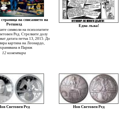
 страница на списанието на
Ротшилд
Една лъжа!
ите символи на психопатите
ветовен Ред. Стрелките долу
ват датата петък 13, 2015. До
мира картина на Леонардо,
хранявана в Париж
12 коментара
Нов Световен Ред
Нов Световен Ред