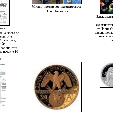
Митинг против геоинженерството
Не и в България
Заглавната
Илюминатск
дини
от Новия С
вдясно показ
ана, което се
нея се на
е вдигне
съ
10 градуса,
РАЙ!
особено, тъй
да изчезне 10
ОП!