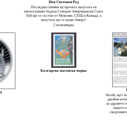
Нов Световен Ред
Последни снимки на проекто валутата на
евентуалният бъдещ Северно Американски Съюз.
Той ще се състои от Мексико, СЕЩ и Канада, а
валутата ще се казва Амеро!
2 коментара
Българска масонска марка
ед
Бегай, щот н
двойни аген
за здравето 
защото н
сведеният