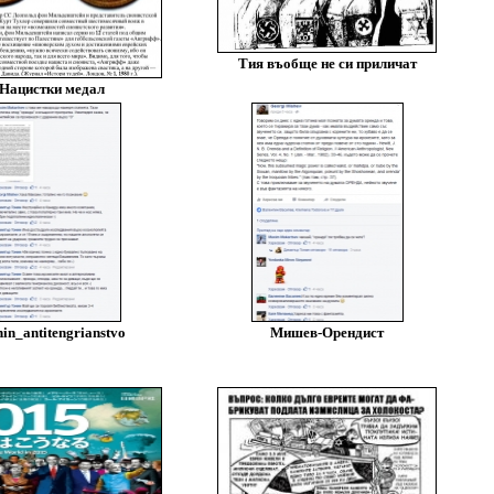
Тия въобще не си приличат
Нацистки медал
in_antitengrianstvo
Мишев-Орендист