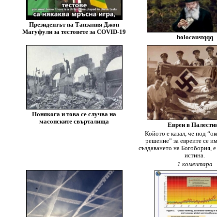
Президентът на Танзания Джон
Магуфули за тестовете за COVID-19
holocaustqqq
Понякога и това се случва на
масонските свърталища
Евреи в Палести
Койото е казал, че под “о
решение” за евреите се и
създаването на Богобория, е
истина.
1 коментара