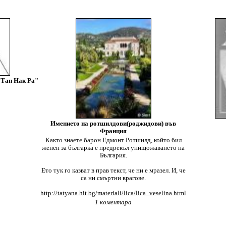
"Тан Нак Ра"
Имението на ротшилдови(роджидови) във
Франция
Както знаете барон Едмонт Ротшилд, който бил
женен за българка е предрекъл унищожаването на
България.
Ето тук го казват в прав текст, че ни е мразел. И, че
са ни смъртни врагове.
http://tatyana.hit.bg/materiali/lica/lica_veselina.html
1 коментара