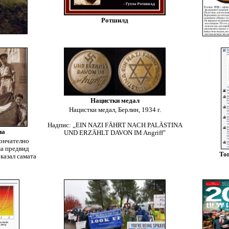
Ротшилд
Нацистки медал
Нацистки медал, Берлин, 1934 г.
Надпис: „EIN NAZI FÄHRT NACH PALÄSTINA
на
UND ERZÄHLT DAVON IM Angriff"
кончателно
ма предвид
Ton
 казал самата