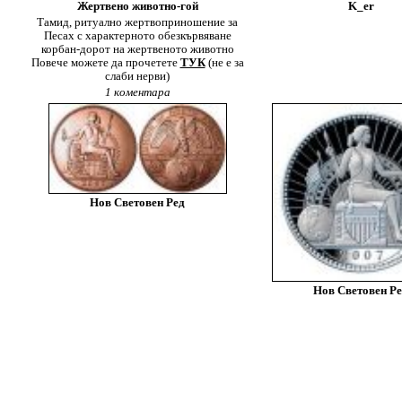
Жертвено животно-гой
K_er
Тамид, ритуално жертвоприношение за
Песах с характерното обезкървяване
корбан-дорот на жертвеното животно
Повече можете да прочетете
ТУК
(не е за
слаби нерви)
1 коментара
Нов Световен Ред
Нов Световен Р