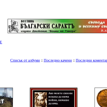
Е
Списък от албуми
::
Последно качени
::
Последни комента
Галерия
>
Светът
>
Заговори
Заговори