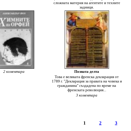
сложната материя на агентите и техните
задници.
2 коментара
Позната делта
Това е великата френска декларация от
1789 г. "Декларация за правата на човека и
гражданина" създадена по време на
френската революция...
3 коментара
1
2
3