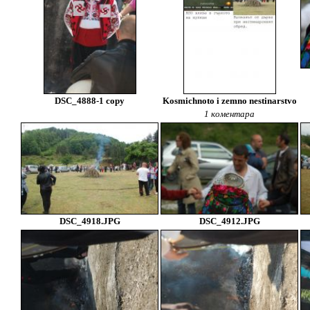
DSC_4888-1 copy
Kosmichnoto i zemno nestinarstvo
1 коментара
DSC_4918.JPG
DSC_4912.JPG