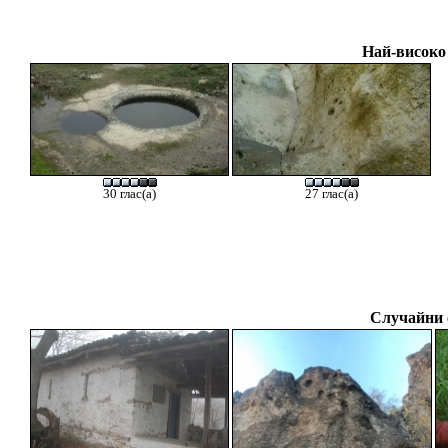
Най-високо
30 глас(а)
27 глас(а)
Случайни 