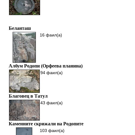
Беланташ
16 фаил(а)
Албум Родопи (Орфеева планина)
94 фаил(а)
Благовец в Татул
43 фаил(а)
Каменните скрижали на Родопите
103 фаил(а)