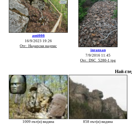
anti666
16/9/2023 19:26
Отг.: Надарски надпис
inranxan
7/9/2016 11:45
Отг.: DSC_5280-1.jpg
Най-гле
1009 път(и) видяна
858 път(и) видяна