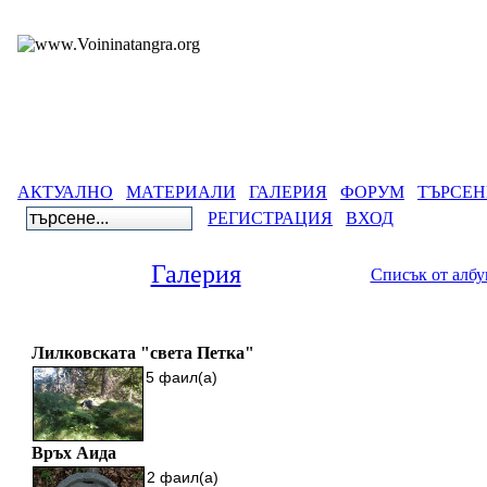
АКТУАЛНО
МАТЕРИАЛИ
ГАЛЕРИЯ
ФОРУМ
ТЪРСЕН
РЕГИСТРАЦИЯ
ВХОД
Галерия
Списък от алб
Галерия
>
Древнобългарск
Лилковската "света Петка"
5 фаил(а)
Връх Аида
2 фаил(а)