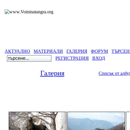
АКТУАЛНО
МАТЕРИАЛИ
ГАЛЕРИЯ
ФОРУМ
ТЪРСЕН
РЕГИСТРАЦИЯ
ВХОД
Галерия
Списък от алб
Галерия
>
Древнобългарск
Пещера Топчика - най-древно