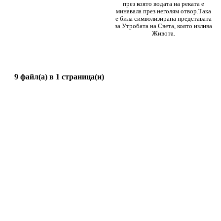
през която водата на реката е
минавала през неголям отвор.Така
е била символизирана представата
за Утробата на Света, която излива
Живота.
9 файл(а) в 1 страница(и)