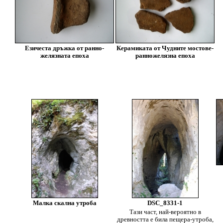
Езичеста дръжка от ранно-
Керамиката от Чудните мостове-
желязната епоха
ранножелязна епоха
Малка скална утроба
DSC_8331-1
Тази част, най-вероятно в
древността е била пещера-утроба,