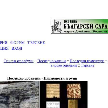
РИЯ
ФОРУМ
ТЪРСЕНЕ
АЦИЯ
ВХОД
Списък от албуми
::
Последно качени
::
Последни коментари
:
високо оценени
::
Търсене
Галерия
>
Светът
>
Писмености и руни
Последно добавени - Писмености и руни