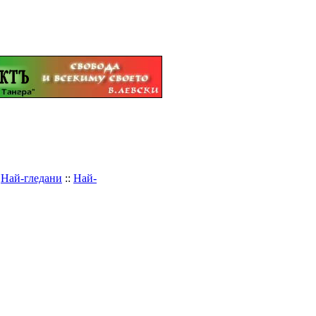
:
Най-гледани
::
Най-