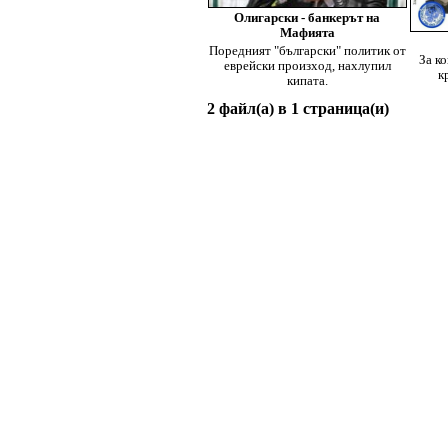
Олигарски - банкерът на
Мафията
Поредният "български" политик от
За к
еврейски произход, нахлупил
к
кипата.
2 файл(а) в 1 страница(и)