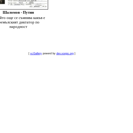
Шаломов - Путин
ойто още се съмнява какъв е
ремълският диктатор по
народност
[
xcGallery
powerd by
dev.xoops.org
]