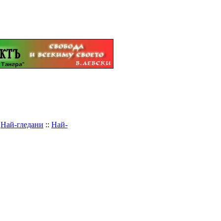
:
Най-гледани
::
Най-