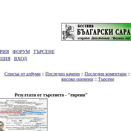
РИЯ
ФОРУМ
ТЪРСЕНЕ
АЦИЯ
ВХОД
Списък от албуми
::
Последно качени
::
Последни коментари
:
високо оценени
::
Търсене
Галерия
Резултати от търсенето - "евреин"