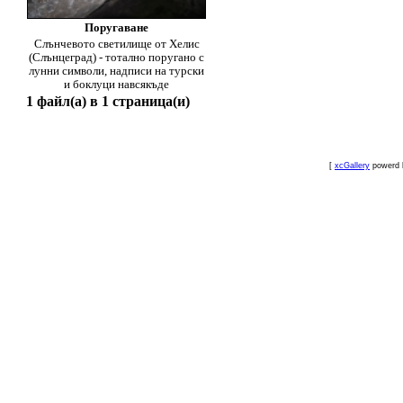
Поругаване
Слънчевото светилище от Хелис
(Слънцеград) - тотално поругано с
лунни символи, надписи на турски
и боклуци навсякъде
1 файл(а) в 1 страница(и)
[
xcGallery
powerd