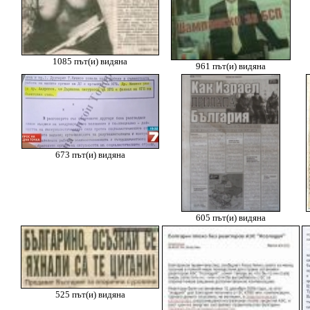
1085 път(и) видяна
961 път(и) видяна
673 път(и) видяна
605 път(и) видяна
525 път(и) видяна