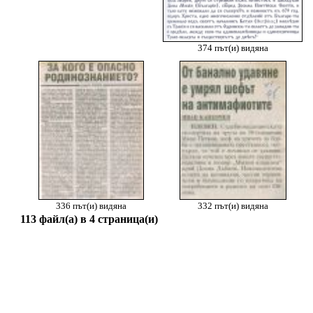
374 път(и) видяна
336 път(и) видяна
332 път(и) видяна
113 файл(а) в 4 страница(и)