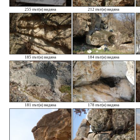
255 път(и) видяна
212 път(и) видяна
185 път(и) видяна
184 път(и) видяна
181 път(и) видяна
178 път(и) видяна