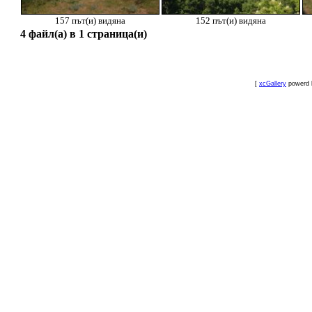
157 път(и) видяна
152 път(и) видяна
4 файл(а) в 1 страница(и)
[
xcGallery
powerd