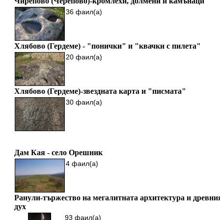
Чирепово (Черепово)-кромлехи, долмени и камънаци
36 фаил(а)
Хлябово (Гердеме) - "понички" и "квачки с пилета"
20 фаил(а)
Хлябово (Гердеме)-звездната карта и "писмата"
30 фаил(а)
Дам Кая - село Орешник
4 фаил(а)
Ранули-тържество на мегалитната архитектура и древни
дух
93 фаил(а)