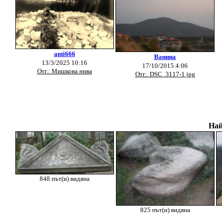
anti666
Ванина
13/3/2025 10:16
17/10/2015 4:06
Отг.: Мишкова нива
Отг.: DSC_3117-1.jpg
Най
848 път(и) видяна
825 път(и) видяна