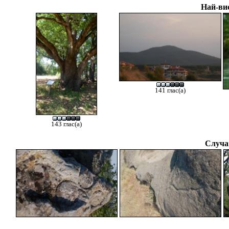
Най-ви
141 глас(а)
143 глас(а)
Случа