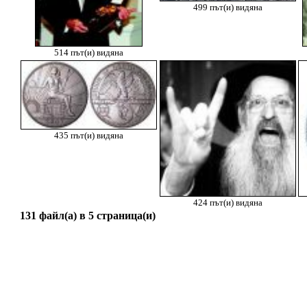
499 път(и) видяна
514 път(и) видяна
435 път(и) видяна
424 път(и) видяна
131 файл(а) в 5 страница(и)