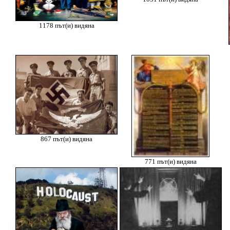
1178 път(и) видяна
867 път(и) видяна
771 път(и) видяна