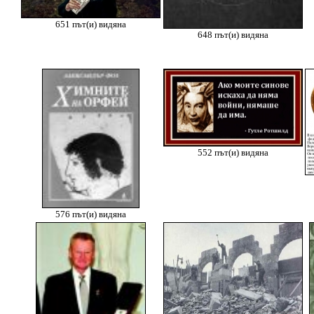
651 път(и) видяна
648 път(и) видяна
552 път(и) видяна
576 път(и) видяна