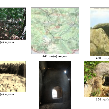
(и) видяна
441 път(и) видяна
438 път(и
(и) видяна
354 път(и