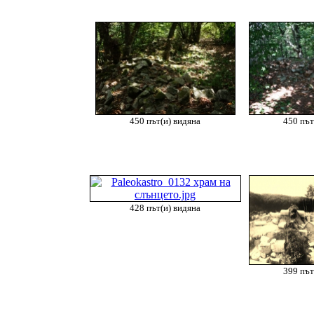
450 път(и) видяна
450 път
428 път(и) видяна
399 път