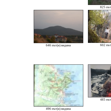
825 път
602 път
646 път(и) видяна
485 път
496 път(и) видяна