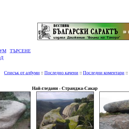
УМ
ТЪРСЕНЕ
ОД
Списък от албуми
::
Последно качени
::
Последни коментари
::
ерия
>
Древнобългарски светилища и градове
>
Странджа-С
Най-гледани - Странджа-Сакар