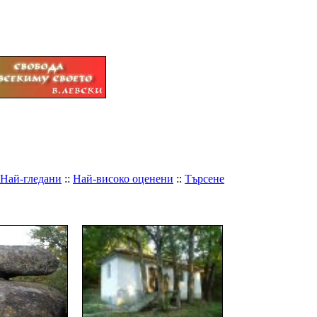
Най-гледани
::
Най-високо оценени
::
Търсене
акар