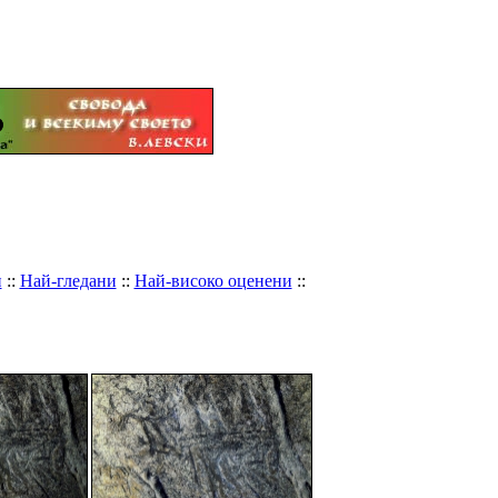
и
::
Най-гледани
::
Най-високо оценени
::
-Родопи