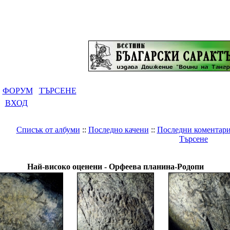
ФОРУМ
ТЪРСЕНЕ
ВХОД
Списък от албуми
::
Последно качени
::
Последни коментар
Търсене
я
>
Древнобългарски светилища и градове
>
Орфеева планина
Най-високо оценени - Орфеева планина-Родопи