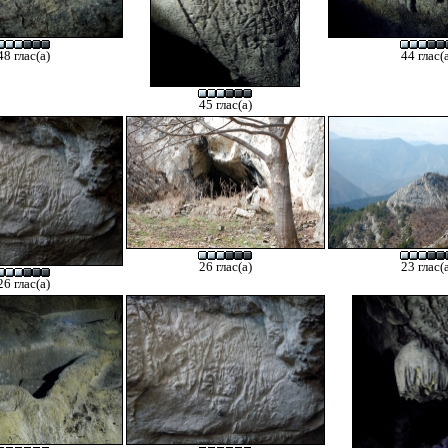
48 глас(а)
44 глас(
45 глас(а)
26 глас(а)
23 глас(
26 глас(а)