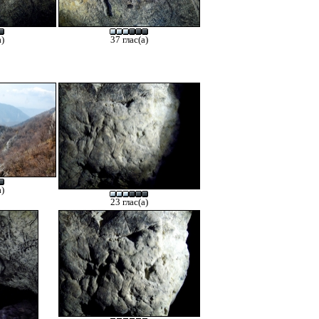
а)
37 глас(а)
а)
23 глас(а)