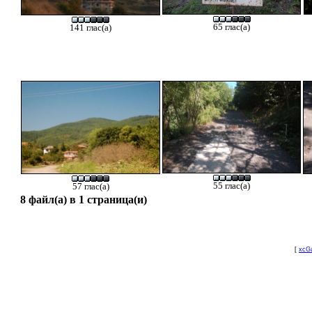
65 глас(а)
141 глас(а)
55 глас(а)
57 глас(а)
8 файл(а) в 1 страница(и)
[
xcGa