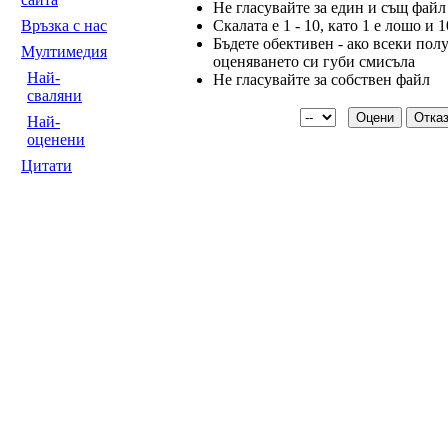
Не гласувайте за един и същ файл
Скалата е 1 - 10, като 1 е лошо и 
Връзка с нас
Бъдете обективен - ако всеки полу
Мултимедия
оценяването си губи смисъла
Най-
Не гласувайте за собствен файл
сваляни
Най-
оценени
Цитати