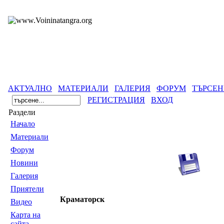
АКТУАЛНО
МАТЕРИАЛИ
ГАЛЕРИЯ
ФОРУМ
ТЪРСЕН
РЕГИСТРАЦИЯ
ВХОД
Раздели
Началo
Материали
Форум
Новини
Галерия
Приятели
Краматорск
Видео
Карта на
сайта