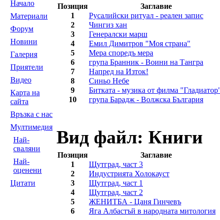
Началo
Позиция
Заглавие
1
Русалийски ритуал - реален запис
Материали
2
Чингиз хан
Форум
3
Генералски марш
Новини
4
Емил Димитров "Моя страна"
5
Мера споредъ мера
Галерия
6
група Бранник - Воини на Тангра
Приятели
7
Напред на Изток!
Видео
8
Синьо Небе
9
Битката - музика от филма "Гладиатор
Карта на
10
група Барадж - Волжска България
сайта
Връзка с нас
Мултимедия
Вид файл: Книги
Най-
сваляни
Позиция
Заглавие
Най-
1
Щутград, част 3
оценени
2
Индустрията Холокауст
Цитати
3
Щутград, част 1
4
Щутград, част 2
5
ЖЕНИТБА - Цаня Гинчевъ
6
Яга Албастъй в народната митология