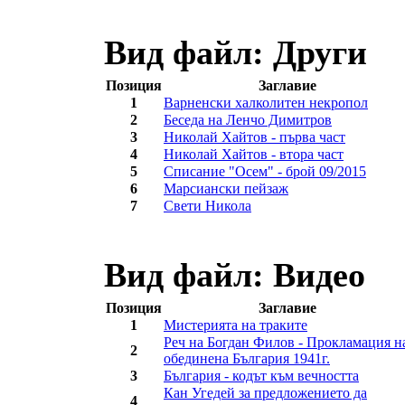
Вид файл: Други
Позиция
Заглавие
1
Варненски халколитен некропол
2
Беседа на Ленчо Димитров
3
Николай Хайтов - първа част
4
Николай Хайтов - втора част
5
Списание "Осем" - брой 09/2015
6
Марсиански пейзаж
7
Свeти Никола
Вид файл: Видео
Позиция
Заглавие
1
Мистерията на траките
Реч на Богдан Филов - Прокламация н
2
обединена България 1941г.
3
България - кодът към вечността
Кан Угедей за предложението да
4