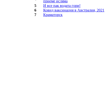
приеме исляма
5
И все пак водата гори!
6
Ковид ваксинация в Австралия, 2021
7
Краматорск