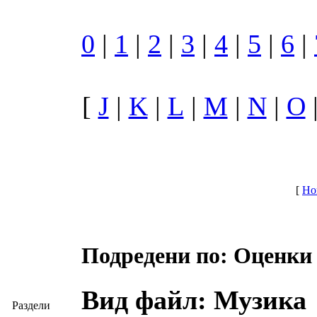
0
|
1
|
2
|
3
|
4
|
5
|
6
|
[
J
|
K
|
L
|
M
|
N
|
O
[
Но
Подредени по: Оценки
Вид файл: Музика
Раздели