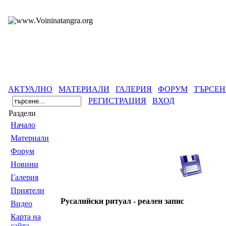
АКТУАЛНО
МАТЕРИАЛИ
ГАЛЕРИЯ
ФОРУМ
ТЪРСЕН
РЕГИСТРАЦИЯ
ВХОД
Раздели
Началo
Материали
Форум
Новини
Галерия
Приятели
Русалийски ритуал - реален запис
Видео
Карта на
сайта