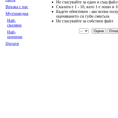
Не гласувайте за един и същ файл
Скалата е 1 - 10, като 1 е лошо и 
Връзка с нас
Бъдете обективен - ако всеки полу
Мултимедия
оценяването си губи смисъла
Най-
Не гласувайте за собствен файл
сваляни
Най-
оценени
Цитати