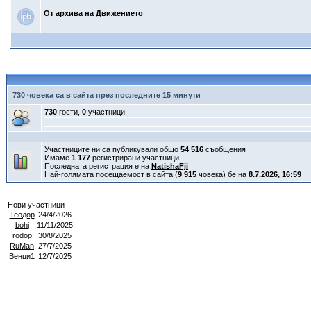
От архива на Движението
730 човека са в сайта през последните 15 минути
730
гости,
0
участници,
Участниците ни са публикували общо
54 516
съобщения
Имаме
1 177
регистрирани участници
Последната регистрация е на
NatishaFji
Най-голямата посещаемост в сайта (
9 915
човека) бе на
8.7.2026, 16:59
Нови участници
Теодор
24/4/2026
bohi
11/11/2025
rodop
30/8/2025
RuMan
27/7/2025
Венци1
12/7/2025