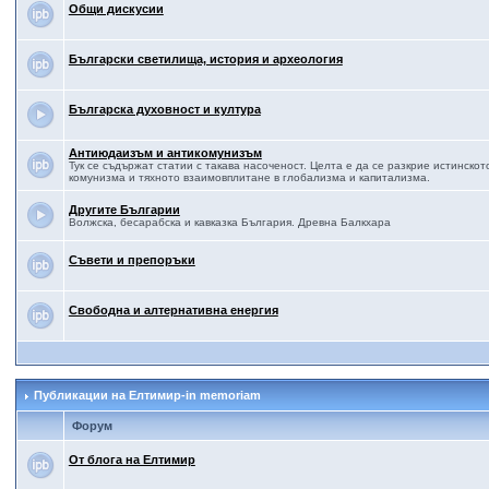
Общи дискусии
Български светилища, история и археология
Българска духовност и култура
Антиюдаизъм и антикомунизъм
Тук се съдържат статии с такава насоченост. Целта е да се разкрие истинско
комунизма и тяхното взаимовплитане в глобализма и капитализма.
Другите Българии
Волжска, бесарабска и кавказка България. Древна Балкхара
Съвети и препоръки
Свободна и алтернативна енергия
Публикации на Елтимир-in memoriam
Форум
Oт блога на Елтимир