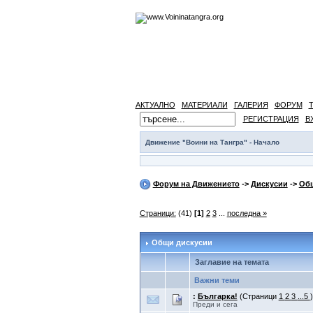
АКТУАЛНО
МАТЕРИАЛИ
ГАЛЕРИЯ
ФОРУМ
РЕГИСТРАЦИЯ
В
Движение "Воини на Тангра" - Начало
Форум на Движението
->
Дискусии
->
Общ
Страници:
(41)
[1]
2
3
...
последна »
Общи дискусии
Заглавие на темата
Важни теми
:
Българка!
(Страници
1
2
3
...5
)
Преди и сега