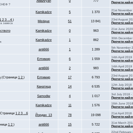
AtilaAryan
0
777
Прочети най-н
КЕНЕФ ?
21st November 
Kamikadze
5
1 370
Прочети най-н
1
2
3
...4
)
23rd August 20
Mistique
51
13 841
Прочети най-н
а завеса
21st June 2020
еството
Kamikadze
0
963
Прочети най-н
30th December 
Kamikadze
1
862
Прочети най-н
я
5th November 2
anti666
1
1 289
Прочети най-н
14th April 2019
Елтимир
6
1 559
Прочети най-н
14th April 2019
anti666
2
983
Прочети най-н
23rd August 20
а
(Страници
1
2
)
Елтимир
17
6 793
Прочети най-н
12th July 2018 
Канатица
14
6 535
Прочети най-н
3rd July 2018 -
Samodiw
4
1 017
Прочети най-н
16th June 2018
Kamikadze
11
1 576
Прочети най-н
(Страници
1
2
3
...6
21st April 2018 
Йордан_13
78
19 098
Прочети най-н
31st March 201
аници
1
2
)
anti666
15
5 722
Прочети най-н
22nd February 