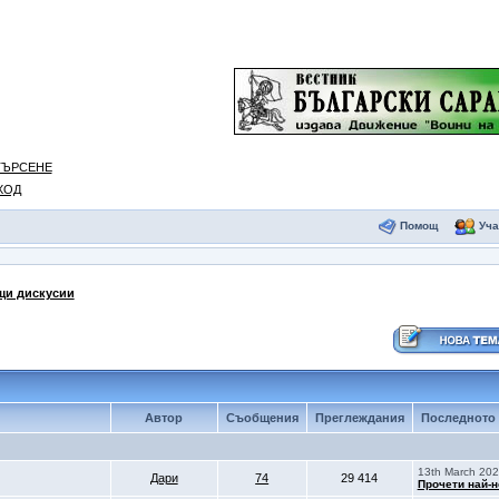
ТЪРСЕНЕ
ХОД
Помощ
Уча
и дискусии
Автор
Съобщения
Преглеждания
Последното 
13th March 202
Дари
74
29 414
Прочети най-н