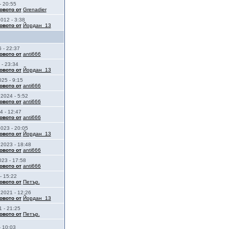
- 20:55
овото от
Grenadier
012 - 3:38
овото от
Йордан_13
 - 22:37
овото от
anti666
 - 23:34
овото от
Йордан_13
025 - 9:15
овото от
anti666
2024 - 5:52
овото от
anti666
4 - 12:47
овото от
anti666
023 - 20:05
овото от
Йордан_13
2023 - 18:48
овото от
anti666
023 - 17:58
овото от
anti666
- 15:22
овото от
Петър.
2021 - 12:26
овото от
Йордан_13
 - 21:25
овото от
Петър.
- 10:03