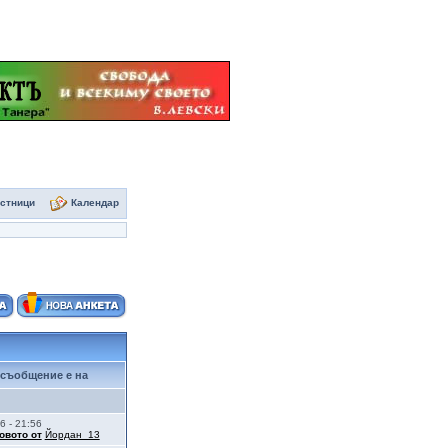
стници
Календар
съобщение е на
6 - 21:56
овото от
Йордан_13