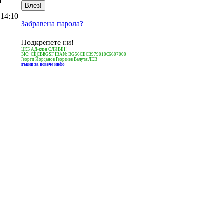
а
 14:10
Забравена парола?
Подкрепете ни!
ЦКБ АД-клон СЛИВЕН
BIC: CECBBGSF IBAN: BG56CECB979010C6607000
Георги Йорданов Георгиев Валута:ЛЕВ
цъкни за повече инфо