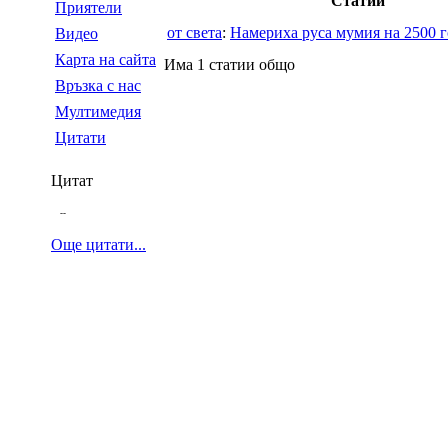
Статии
Приятели
от света
:
Намериха руса мумия на 2500 
Видео
Карта на сайта
Има 1 статии общо
Връзка с нас
Мултимедия
Цитати
Цитат
--
Още цитати...