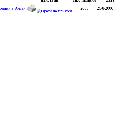
Действия
Прочитания
Дат
години в Алтай
2088
26/8/2006