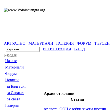
АКТУАЛНО
МАТЕРИАЛИ
ГАЛЕРИЯ
ФОРУМ
ТЪРСЕН
РЕГИСТРАЦИЯ
ВХОД
Раздели
Началo
Материали
Форум
Новини
за България
за Саракта
Архив от новини
от света
Статии
Галерия
от света
:
ООН одобри закона против