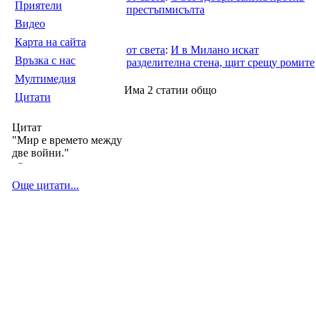
Приятели
престъпмисълта
Видео
Карта на сайта
от света
:
И в Милано искат
Връзка с нас
разделителна стена, щит срещу ромите
Мултимедия
Има 2 статии общо
Цитати
Цитат
"Мир е времето между
две войни."
--
Още цитати...