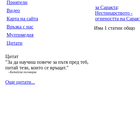
Приятели
за Саракта
:
Видео
Нестинарството -
Карта на сайта
огнеността на Сарак
Връзка с нас
Има 1 статии общо
Мултимедия
Цитати
Цитат
"За да научиш повече за пътя пред теб,
питай тези, които се връщат."
--
Китайска поговорка
Още цитати...