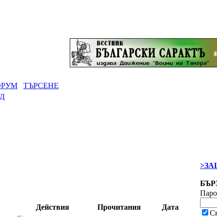
ОРУМ
ТЪРСЕНЕ
Д
>ЗА
БЪР
Паро
Действия
Прочитания
Дата
С