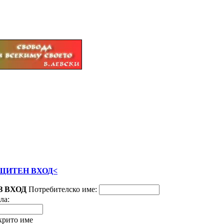
ЩИТЕН ВХОД<
З ВХОД
Потребителско име:
ла:
крито име