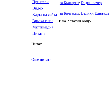
Приятели
за България
:
Бъдни вечер
Видео
за България
:
Велики Еднажде
Карта на сайта
Връзка с нас
Има 2 статии общо
Мултимедия
Цитати
Цитат
--
Още цитати...