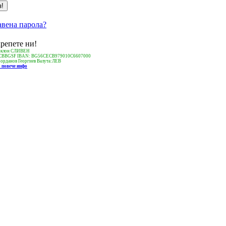
авена парола?
репете ни!
-клон СЛИВЕН
ECBBGSF IBAN: BG56CECB979010C6607000
Йорданов Георгиев Валута:ЛЕВ
а повече инфо