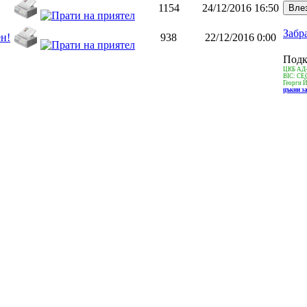
1154
24/12/2016 16:50
Забр
н!
938
22/12/2016 0:00
Подк
ЦКБ АД
BIC: C
Георги 
цъкни з