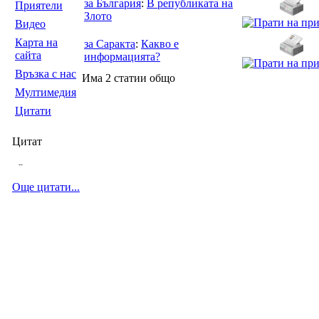
за България
:
В републиката на
Приятели
Злото
Видео
Карта на
за Саракта
:
Какво е
сайта
информацията?
Връзка с нас
Има 2 статии общо
Мултимедия
Цитати
Цитат
--
Още цитати...