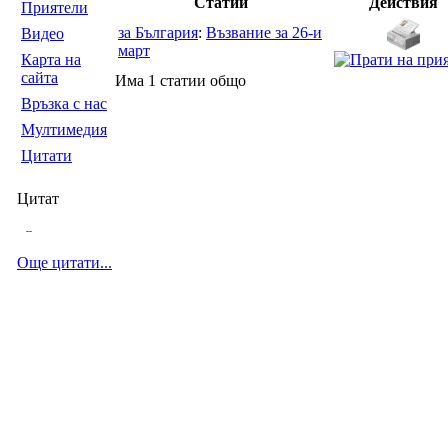
Статии
Действия
Приятели
за България
:
Възвание за 26-и
Видео
март
Карта на
сайта
Има 1 статии общо
Връзка с нас
Мултимедия
Цитати
Цитат
--
Още цитати...