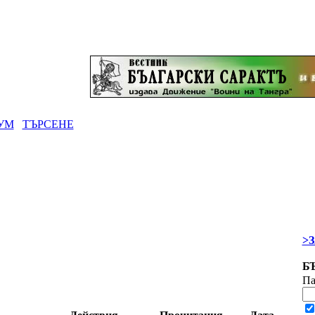
УМ
ТЪРСЕНЕ
>
Б
Па