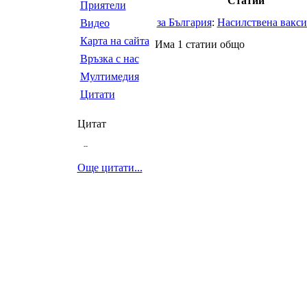
Статии
Приятели
за България
:
Насилствена вакс
Видео
Карта на сайта
Има 1 статии общо
Връзка с нас
Мултимедия
Цитати
Цитат
--
Още цитати...