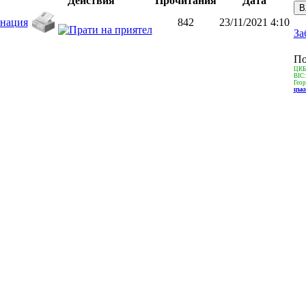
Действия
Прочитания
Дата
инация
842
23/11/2021 4:10
За
По
ЦКБ
BIC
Геор
цъкн