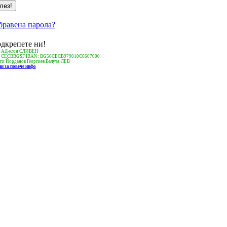
бравена парола?
дкрепете ни!
 АД-клон СЛИВЕН
: CECBBGSF IBAN: BG56CECB979010C6607000
ги Йорданов Георгиев Валута:ЛЕВ
и за повече инфо