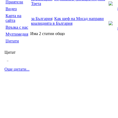
Приятели
Трета
Видео
Карта на
за България
:
Как шеф на Мосад направи
сайта
коалицията в България
Връзка с нас
Има 2 статии общо
Мултимедия
Цитати
Цитат
--
Още цитати...