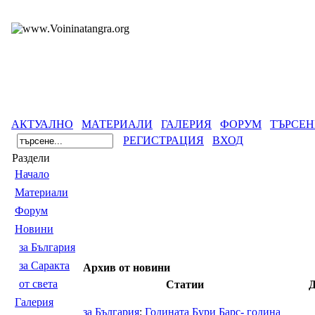
АКТУАЛНО
МАТЕРИАЛИ
ГАЛЕРИЯ
ФОРУМ
ТЪРСЕН
РЕГИСТРАЦИЯ
ВХОД
Раздели
Началo
Материали
Форум
Новини
за България
за Саракта
Архив от новини
от света
Статии
Д
Галерия
за България
:
Годината Бури Барс- година