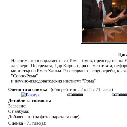
Циг
На снимката в парламента са Тома Томов, председател на 
далавери. По средата, Цар Киро - царя на ментетата, неф
министър на Емел Ханъм. Разследван за злоупотреби, краж
"Сорос-Рома"
и научно-изледователския институт "Рома"
Оцени тази снимка
(общ рейтинг : 2 от 5 с 71 гласа)
Детайли за снимката
Заглавие:
От албума:
Добавена от (на фотоапарата за още):
Оценка - 71 глас(а):