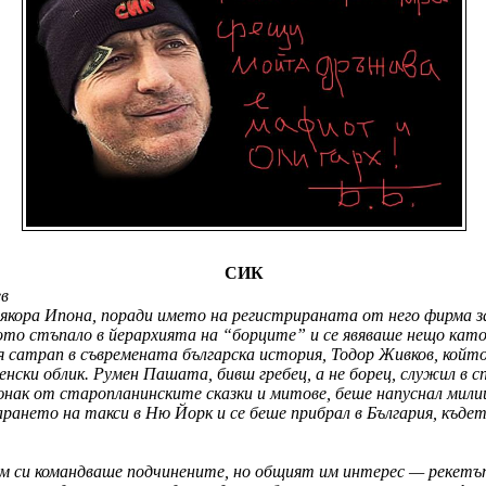
СИК
ев
рякора Ипона, поради името на регистрираната от него фирма за
ото стъпало в йерархията на “борците” и се явяваше нещо като
ия сатрап в съвремената българска история, Тодор Живков, койт
енски облик. Румен Пашата, бивш гребец, а не борец, служил в
юнак от старопланинските сказки и митове, беше напуснал мили
рането на такси в Ню Йорк и се беше прибрал в България, къдет
сам си командваше подчинените, но общият им интерес — рекетъ