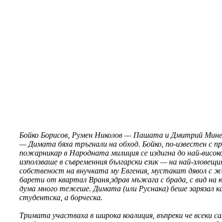
Бойко Борисов, Румен Николов — Пашата и Дмитрий Мин
— Димата бяха тръгнали на обход. Бойко, по-известен с п
пожарникар в Народната милиция се издигна до най-висок
използваше в съвременния български език — на най-зловещ
собственост на внучката му Евгения, мустакат дявол с ж
барети от квартал Враня,здрав мъжага с брада, с вид на 
дума много тежеше. Димата (или Руснака) беше зарязал ка
студентска, а борческа.
Тримата участваха в широка коалиция, въпреки че всеки 