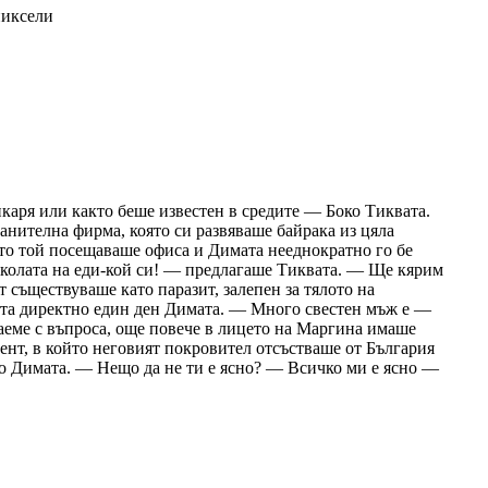
пиксели
каря или както беше известен в средите — Боко Тиквата.
анителна фирма, която си развяваше байрака из цяла
ато той посещаваше офиса и Димата нееднократно го бе
м колата на еди-кой си! — предлагаше Тиквата. — Ще кярим
т съществуваше като паразит, залепен за тялото на
ита директно един ден Димата. — Много свестен мъж е —
заеме с въпроса, още повече в лицето на Маргина имаше
нт, в който неговият покровител отсъстваше от България
го Димата. — Нещо да не ти е ясно? — Всичко ми е ясно —