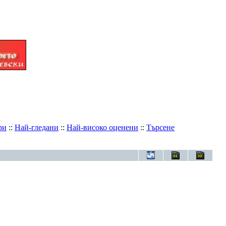
ри
::
Най-гледани
::
Най-високо оценени
::
Търсене