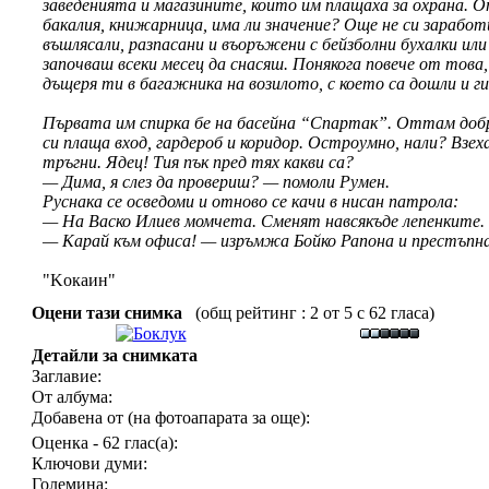
заведенията и магазините, които им плащаха за охрана. О
бакалия, книжарница, има ли значение? Още не си зарабо
въшлясали, разпасани и въоръжени с бейзболни бухалки и
започваш всеки месец да снасяш. Понякога повече от това
дъщеря ти в багажника на возилото, с което са дошли и 
Първата им спирка бе на басейна “Спартак”. Оттам добре 
си плаща вход, гардероб и коридор. Остроумно, нали? Вз
тръгни. Ядец! Тия пък пред тях какви са?
— Дима, я слез да провериш? — помоли Румен.
Руснака се осведоми и отново се качи в нисан патрола:
— На Васко Илиев момчета. Сменят навсякъде лепенките.
— Карай към офиса! — изръмжа Бойко Рапона и престъпна
"Koкаин"
Оцени тази снимка
(общ рейтинг : 2 от 5 с 62 гласа)
Детайли за снимката
Заглавие:
От албума:
Добавена от (на фотоапарата за още):
Оценка - 62 глас(а):
Ключови думи:
Големина: