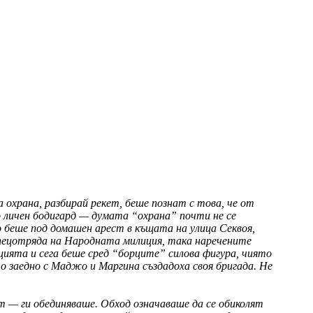
 охрана, разбирай рекет, беше познат с това, че от
 личен бодигард — думата “охрана” почти не се
о беше под домашен арест в къщата на улица Секвоя,
 спецотряда на Народната милиция, така наречените
цията и сега беше сред “борците” силова фигура, чиято
о заедно с Маджо и Маргина създадоха своя бригада. Не
т — ги обединяваше. Обход означаваше да се обиколят