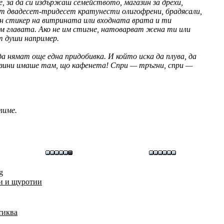
, за да си издържаш семейството, магазин за дрехи,
ват двадесет-тридесет кратунести олигофрени, брадясали,
ин стикер на витрината или входната врата и ти
ем главата. Ако не им стигне, натоварват жена ти или
т души например.
а нямат още една придобивка. И който иска да плува, да
газини имаше там, що кафенета! Спри — тръгни, спри —
лиме.
g
и и щуротии
тиква