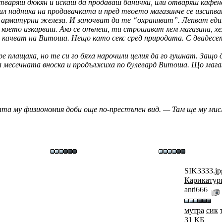
тваряш дюкян и искаш да продаваш банички, или отваряш кафене
тил надника на продавачката и пред твоето магазинче се изсип
ли арматурни железа. И започват да те “охраняват”. Лепват ед
, което изкарваш. Ако се опънеш, ти строшават хем магазина, х
ги качват на Витоша. Нещо като секс сред природата. С двадесе
плащаха, но те си го бяха нарочили целия да го гушнат. Защо д
еха месечната вноска и продължиха по булевард Витоша. Що ма
та му физиономия доби още по-престъпен вид. — Там ще му мис
SIK3333.jp
Карикатур
anti666
мутра
сик
31 КБ