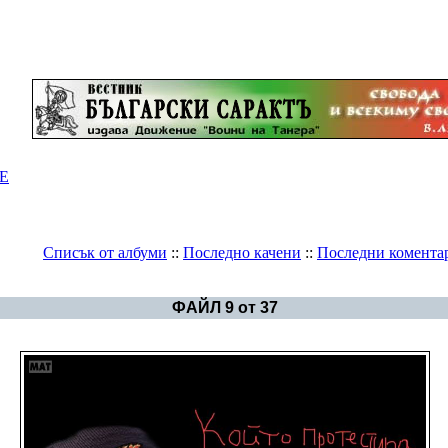
Е
Списък от албуми
::
Последно качени
::
Последни комента
Галерия
>
Карикатури и щуротии
ФАЙЛ 9 от 37