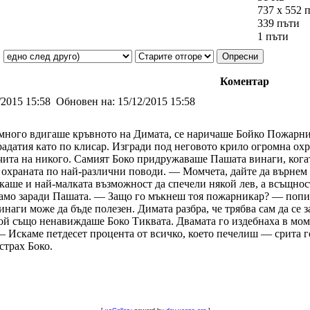
737 x 552 
339 пъти
1 пъти
Коментар
/2015 15:58
Обновен на:
15/12/2015 15:58
-много вдигаше кръвното на Димата, се наричаше Бойко Пожарни
адатия като по клисар. Изгради под неговото крило огромна охр
отчита на никого. Самият Боко придружаваше Пашата винаги, ког
 с охраната по най-различни поводи. — Момчета, дайте да върне
скаше и най-малката възможност да спечели някой лев, а всъщнос
 само заради Пашата. — Защо го мъкнеш тоя пожарникар? — поп
наги може да бъде полезен. Димата разбра, че трябва сам да се 
й също ненавиждаше Боко Тиквата. Двамата го издебнаха в моме
 — Искаме петдесет процента от всичко, което печелиш — срита 
страх Боко.