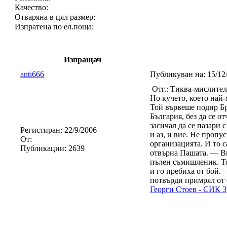
Качество:
Отваряна в цял размер:
Изпратена по ел.поща:
Изпращач
anti666
Публикуван на:
15/12
Отг.: Тиква-мислител
Но кучето, което най
Той вървеше подир Бр
България, без да се 
засичал да се пазари
Регистиран:
22/9/2006
и аз, и вие. Не пропу
От:
организацията. И то
Публикации:
2639
отвърна Пашата. — Ви
пълен съмишленик. То
и го пребиха от бой.
потвърди примрял от 
Георги Стоев - СИК 3