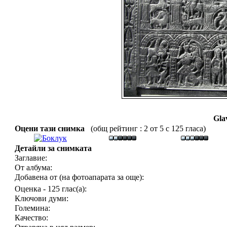
Gla
Оцени тази снимка
(общ рейтинг : 2 от 5 с 125 гласа)
Детайли за снимката
Заглавие:
От албума:
Добавена от (на фотоапарата за още):
Оценка - 125 глас(а):
Ключови думи:
Големина:
Качество: