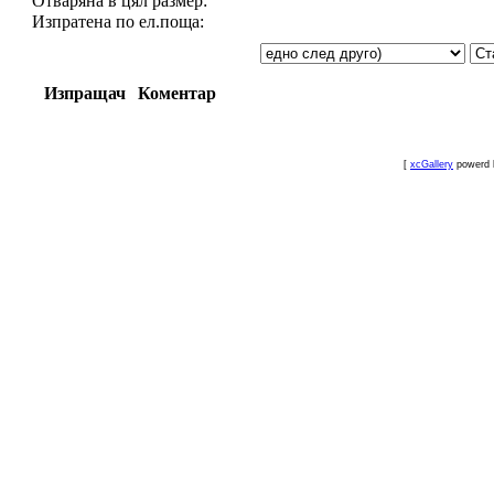
Отваряна в цял размер:
Изпратена по ел.поща:
Изпращач
Коментар
[
xcGallery
powerd