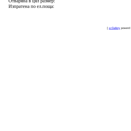
Отваряна в цял размер:
Изпратена по ел.поща:
[
xcGallery
powerd