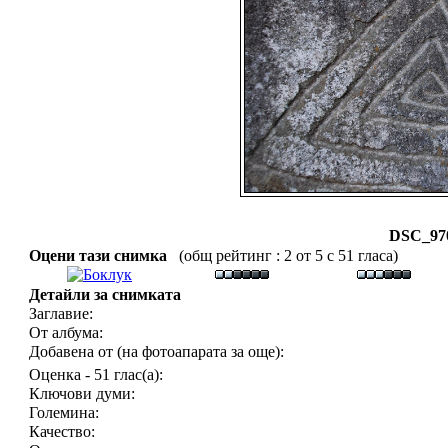
DSC_970
Оцени тази снимка
(общ рейтинг : 2 от 5 с 51 гласа)
Детайли за снимката
Заглавие:
От албума:
Добавена от (на фотоапарата за още):
Оценка - 51 глас(а):
Ключови думи:
Големина:
Качество: