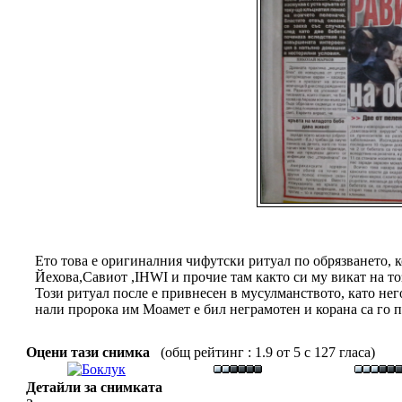
Ето това е оригиналния чифутски ритуал по обрязването, ко
Йехова,Савиот ,IHWI и прочие там както си му викат на то
Този ритуал после е привнесен в мусулманството, като не
нали пророка им Моамет е бил неграмотен и корана са го 
Оцени тази снимка
(общ рейтинг : 1.9 от 5 с 127 гласа)
Детайли за снимката