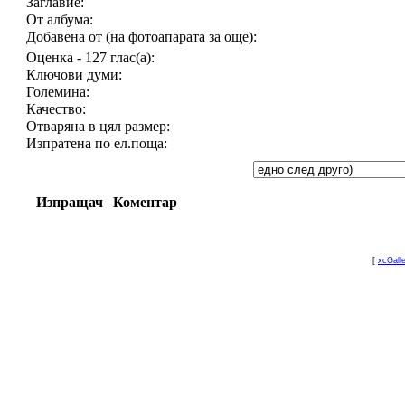
Заглавие:
От албума:
Добавена от (на фотоапарата за още):
Оценка - 127 глас(а):
Ключови думи:
Големина:
Качество:
Отваряна в цял размер:
Изпратена по ел.поща:
Изпращач
Коментар
[
xcGall