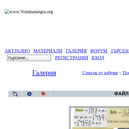
АКТУАЛНО
МАТЕРИАЛИ
ГАЛЕРИЯ
ФОРУМ
ТЪРСЕН
РЕГИСТРАЦИЯ
ВХОД
Галерия
Списък от албуми
::
По
Галерия
>
Небет тепе в йероглифи:Божес
ФАЙЛ 