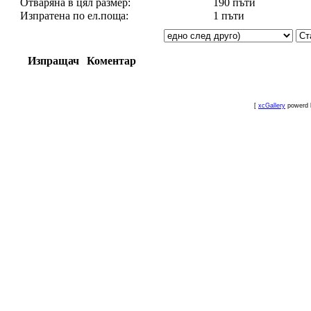
Отваряна в цял размер:
190 пъти
Изпратена по ел.поща:
1 пъти
Изпращач
Коментар
[
xcGallery
powerd