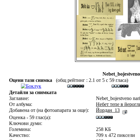
Nebet_bojestveno
Оцени тази снимка
(общ рейтинг : 2.1 от 5 с 59 гласа)
Детайли за снимката
Заглавие:
Nebet_bojestveno nari
От албума:
Небет тепе в йеро
Добавена от (на фотоапарата за още):
Йордан_13
Оценка - 59 глас(а):
Ключови думи:
Големина:
258 КБ
Качество:
709 x 472 пиксели