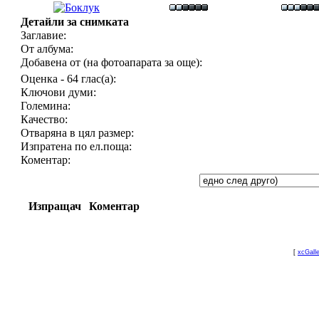
Детайли за снимката
Заглавие:
От албума:
Добавена от (на фотоапарата за още):
Оценка - 64 глас(а):
Ключови думи:
Големина:
Качество:
Отваряна в цял размер:
Изпратена по ел.поща:
Коментар:
Изпращач
Коментар
[
xcGall