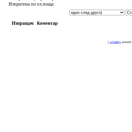
Изпратена по ел.поща:
Изпращач
Коментар
[
xcGallery
powerd