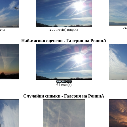
24
255 път(и) видяна
дяна
Най-високо оценени - Галерия на РонинА
64 глас(а)
Случайни снимки - Галерия на РонинА