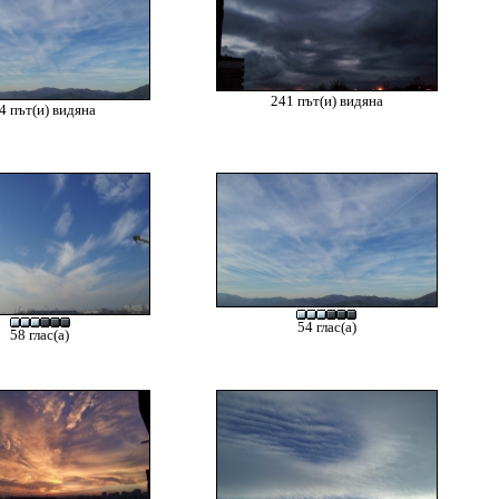
241 път(и) видяна
4 път(и) видяна
54 глас(а)
58 глас(а)