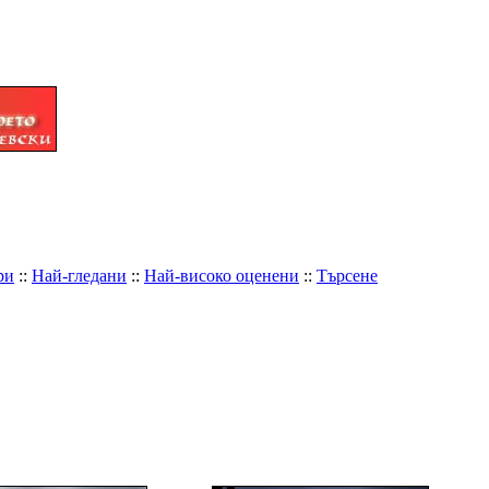
ри
::
Най-гледани
::
Най-високо оценени
::
Търсене
70
файла в
1
албума, видяни
7757
пъти