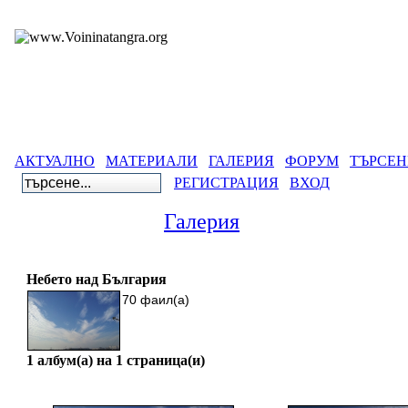
АКТУАЛНО
МАТЕРИАЛИ
ГАЛЕРИЯ
ФОРУМ
ТЪРСЕН
РЕГИСТРАЦИЯ
ВХОД
Галерия
Галерия
>
Лични албуми
>
Рони
Небето над България
70 фаил(а)
1 албум(а) на 1 страница(и)