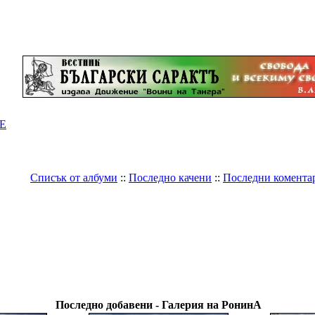
Е
Списък от албуми
::
Последно качени
::
Последни комента
нА
Последно добавени - Галерия на РонинА