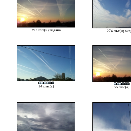
393 път(и) видяна
274 път(и) ви
14 глас(а)
66 глас(а)