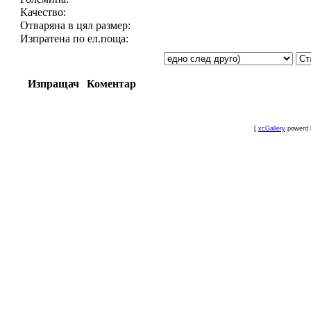
Качество:
Отваряна в цял размер:
Изпратена по ел.поща:
Изпращач
Коментар
[
xcGallery
powerd