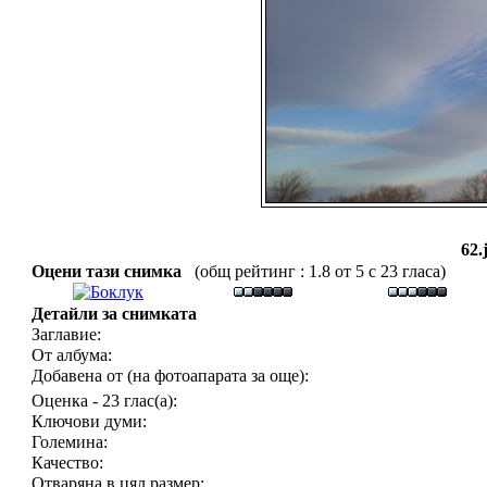
62.
Оцени тази снимка
(общ рейтинг : 1.8 от 5 с 23 гласа)
Детайли за снимката
Заглавие:
От албума:
Добавена от (на фотоапарата за още):
Оценка - 23 глас(а):
Ключови думи:
Големина:
Качество:
Отваряна в цял размер: