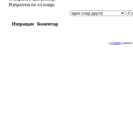
Изпратена по ел.поща:
Изпращач
Коментар
[
xcGallery
powerd