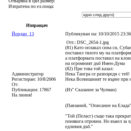
Отваряна в цял размер:
Изпратена по ел.поща:
Изпращач
Йордан_13
Публикуван на:
10/10/2015 23:
Отг.: DSC_2654-1.jpg
(81) Като оплакал сина си, Суба
поставил тялото му на платформ
а платформата поставил на клон
на огромният дъб Имен-Дума
(82) При това той казал:
Администратор
Нека Тангра се разпореди с теб!
Регистиран:
10/8/2006
Нека Всевишният те върне при 
От:
Публикации:
17867
(Из" Сказание за Чулман)
На линия!
(Павзаний, "Описание на Елада"
"Той (Пеласг) също така прекрат
понякога отровни. Но въвел за х
едливия дъб."