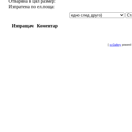
Отваряна в цял размер:
Изпратена по ел.поща:
Изпращач
Коментар
[
xcGallery
powerd