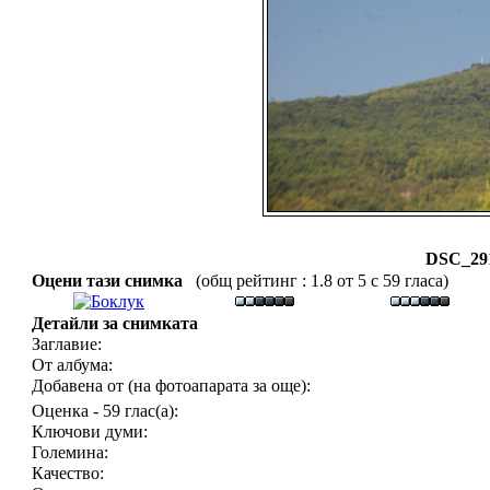
DSC_291
Оцени тази снимка
(общ рейтинг : 1.8 от 5 с 59 гласа)
Детайли за снимката
Заглавие:
От албума:
Добавена от (на фотоапарата за още):
Оценка - 59 глас(а):
Ключови думи:
Големина:
Качество: