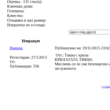
Оценка - 131 глас(а):
Ключови думи:
Големина:
Качество:
Отваряна в цял размер:
Изпратена по ел.поща:
Изпращач
Ванина
Публикуван на:
19/11/2015 23:0
Отг.: Тиква с крила
Регистиран:
27/1/2013
КРИЛАТАТА ТИКВА
От:
Мислимъ си че сме безсмъртни и
Публикации:
556
заслуженото.
[
xcGall