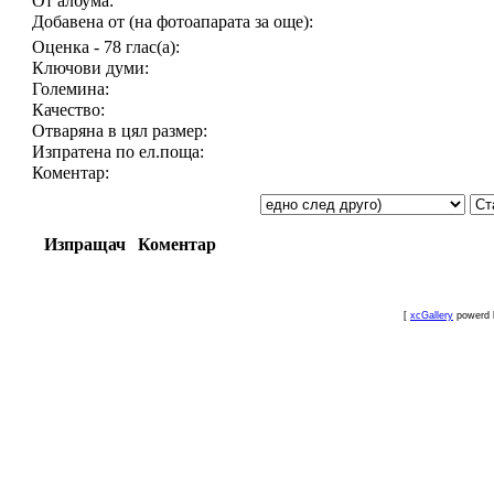
От албума:
Добавена от (на фотоапарата за още):
Оценка - 78 глас(а):
Ключови думи:
Големина:
Качество:
Отваряна в цял размер:
Изпратена по ел.поща:
Коментар:
Изпращач
Коментар
[
xcGallery
powerd