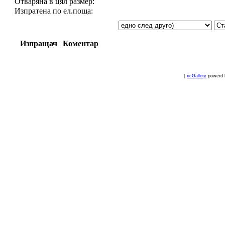
Отваряна в цял размер:
Изпратена по ел.поща:
Изпращач
Коментар
[
xcGallery
powerd