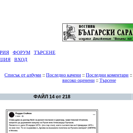
РИЯ
ФОРУМ
ТЪРСЕНЕ
АЦИЯ
ВХОД
Списък от албуми
::
Последно качени
::
Последни коментари
:
високо оценени
::
Търсене
Галерия
>
Българска история
ФАЙЛ 14 от 218