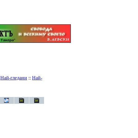
:
Най-гледани
::
Най-