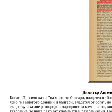
Димитър Ангело
Когато Пресиян казва "на многото българи, владетел от бо
ясно "на многото славини и българи, владетел от бога", но
съществуваха две разнородни народностни компонента, коит
твърдение, те щяха да бъдат упоменати и разграничени. Но