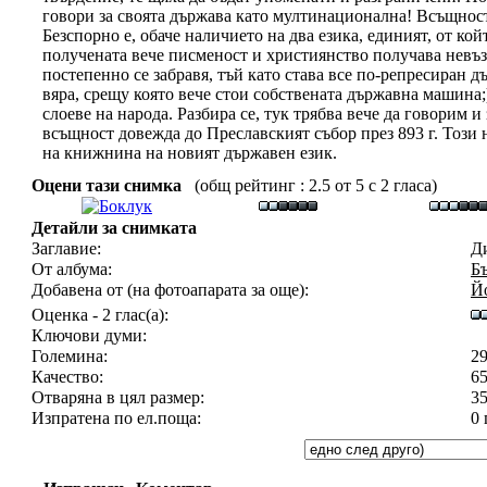
говори за своята държава като мултинационална! Всъщност,
Безспорно е, обаче наличието на два езика, единият, от койт
получената вече писменост и християнство получава невъз
постепенно се забравя, тъй като става все по-репресиран д
вяра, срещу която вече стои собствената държавна машина;)
слоеве на народа. Разбира се, тук трябва вече да говорим 
всъщност довежда до Преславският събор през 893 г. Този
на книжнина на новият държавен език.
Оцени тази снимка
(общ рейтинг : 2.5 от 5 с 2 гласа)
Детайли за снимката
Заглавие:
Ди
От албума:
Б
Добавена от (на фотоапарата за още):
Й
Оценка - 2 глас(а):
Ключови думи:
Големина:
2
Качество:
65
Отваряна в цял размер:
3
Изпратена по ел.поща:
0 