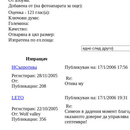
От албума:
Добавена от (на фотоапарата за още):
Оценка - 121 глас(а):
Ключови думи:
Големина:
Качество:
Отваряна в цял размер:
Изпратена по ел.поща:
Изпращач
НСъпротива
Публикуван на:
17/1/2006 17:56
Регистиран:
28/11/2005
Re:
От:
Отива му
Публикации:
208
LETO
Публикуван на:
17/1/2006 19:31
Re:
Регистиран:
22/10/2005
Симеон в дадения момент благод
От:
Wolf valley
оказаното доверие да управлява 
Публикации:
356
септември!