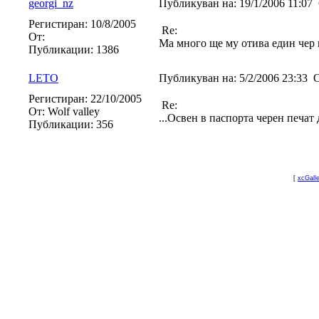
gеorgi_nz
Публикуван на:
19/1/2006 11:07
Регистиран:
10/8/2005
Re:
От:
Ма много ще му отива един чер 
Публикации:
1386
LETO
Публикуван на:
5/2/2006 23:33
О
Регистиран:
22/10/2005
Re:
От:
Wolf valley
...Освен в паспорта черен печат
Публикации:
356
[
xcGall