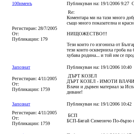
100именъ
Публикуван на:
19/1/2006 9:27
О
Re:
Коментара ми на тази много доб
също много показателна и красн
Регистиран:
28/7/2005
От:
НИЩОЖЕСТВО!!!
Публикации:
179
Тези които го изгониха от Бълга
тези които оскверниха гроба на
хубава родина... и той им се 
Запознат
Публикуван на:
19/1/2006 10:40
ДЪРТ КОЗЕЛ
Регистиран:
4/11/2005
ДЪРТ КОЗЕЛ - ИМОТИ ВЛАЧИ
От:
Влачи и дървен материал за Испа
Публикации:
1759
диване!
Запознат
Публикуван на:
19/1/2006 10:42
Регистиран:
4/11/2005
БСП
От:
БСП-Бягай Симеончо По-бързо
Публикации:
1759